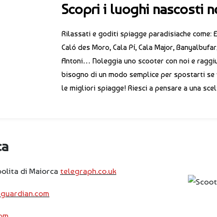
Scopri i luoghi nascosti n
Rilassati e goditi spiagge paradisiache come: Es
Caló des Moro, Cala Pí, Cala Major, Banyalbufar,
Antoni… Noleggia uno scooter con noi e raggiu
bisogno di un modo semplice per spostarti se 
le migliori spiagge! Riesci a pensare a una sc
ca
polita di Maiorca
telegraph.co.uk
eguardian.com
com