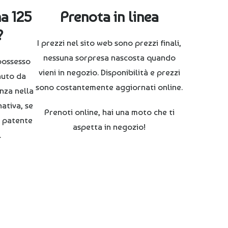
a 125
Prenota in linea
?
I prezzi nel sito web sono prezzi finali,
nessuna sorpresa nascosta quando
 possesso
vieni in negozio. Disponibilità e prezzi
auto da
sono costantemente aggiornati online.
nza nella
nativa, se
Prenoti online, hai una moto che ti
la patente
aspetta in negozio!
.