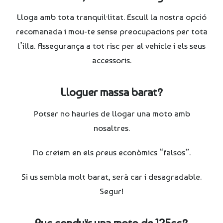
Lloga amb tota tranquil·litat. Escull la nostra opció
recomanada i mou-te sense preocupacions per tota
l’illa. Assegurança a tot risc per al vehicle i els seus
accessoris.
Lloguer massa barat?
Potser no hauries de llogar una moto amb
nosaltres.
No creiem en els preus econòmics “falsos”.
Si us sembla molt barat, serà car i desagradable.
Segur!
Puc conduïr una moto de 125cc?